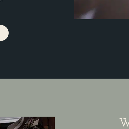
n.
N
W