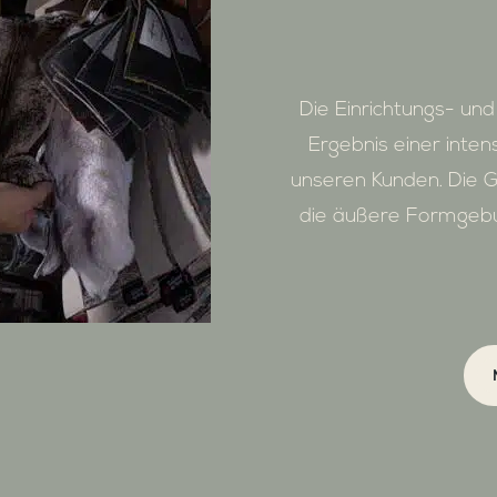
Die Einrichtungs- und
Ergebnis einer inte
unseren Kunden. Die G
die äußere Formgebun