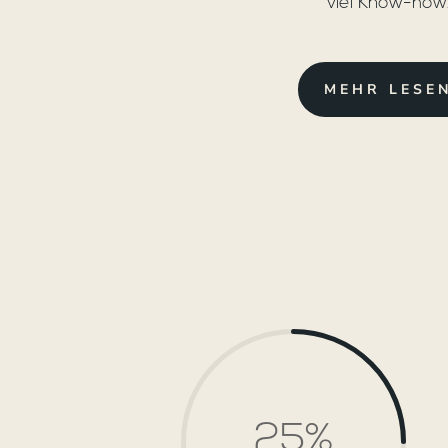
viel Know-how
MEHR LESE
25
%