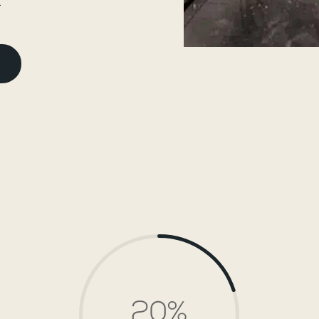
.
N
20
%